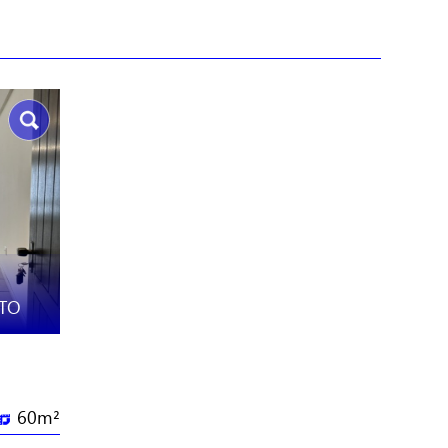
NTO
60m²